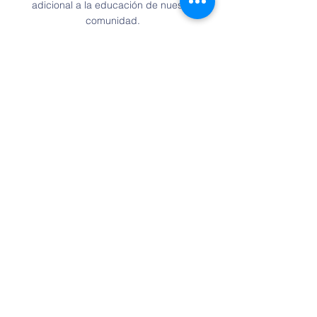
adicional a la educación de nuestra
comunidad.
Contáctenos
Tel:
2663-3839
Email:
info@saintpatrickcr.com